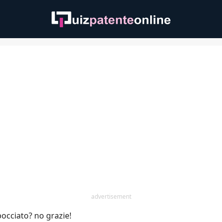
advertisement
bocciato? no grazie!