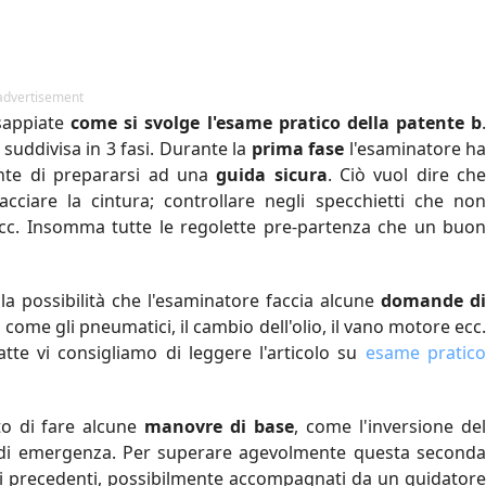
advertisement
 sappiate
come si svolge l'esame pratico della patente b
.
suddivisa in 3 fasi. Durante la
prima fase
l'esaminatore h
ente di prepararsi ad una
guida sicura
. Ciò vuol dire ch
llacciare la cintura; controllare negli specchietti che non
cc. Insomma tutte le regolette pre-partenza che un buon
a possibilità che l'esaminatore faccia alcune
domande d
come gli pneumatici, il cambio dell'olio, il vano motore ecc.
te vi consigliamo di leggere l'articolo su
esame pratic
sto di fare alcune
manovre di base
, come l'inversione del
ta di emergenza. Per superare agevolmente questa seconda
ni precedenti, possibilmente accompagnati da un guidatore