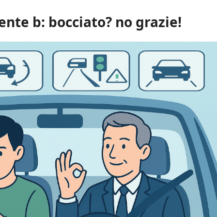
nte b: bocciato? no grazie!