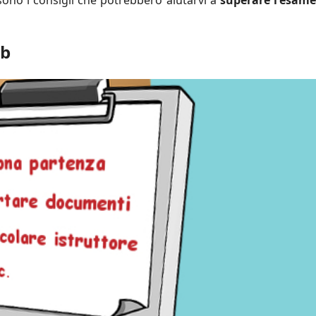
ono i consigli che potrebbero aiutarvi a
superare l'esam
 b